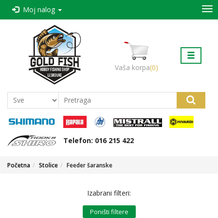
Kategorije
Moj nalog
Početna
Štapovi
Kontakt
Mašinice
O nama
Vaša korpa
(0)
Nacin
Najloni-strune
kupovine i
isporuka
Varalica
Reklamacije
Udice
Vesti
Telefon: 016 215 422
Virble-Kopče-Alkice
Početna
Stolice
Feeder šaranske
Sajlice-Predvezi
Izabrani filteri:
Šaranski prateći program
Poništi filtere