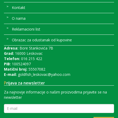
Kontakt
O nama
Reklamacioni list
Obrazac za odustanak od kupovine
Adresa:
Bore Stankovića 7B
Grad:
16000 Leskovac
Telefon:
016 215 422
PIB:
100524097
Matični broj:
55507082
E-mail:
goldfish_leskovac@yahoo.com
P
rijava za newsletter
Za najnovije informacije o našim proizvodima prijavite se na
newsletter