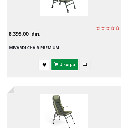
Primame i mamci
Ostali ribolovački pribor
8.395,00
din.
Kamp oprema
MIVARDI CHAIR PREMIUM
Plovci
U korpu
Akcijska ponuda