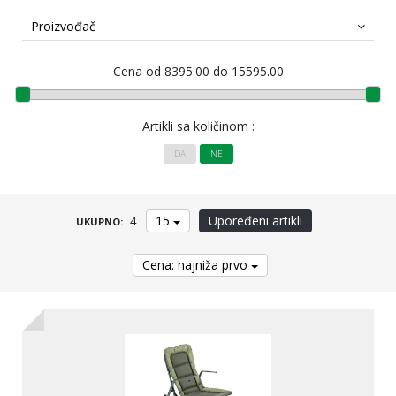
Feeder prateći program
Proizvođač
Stolice
Cena od 8395.00 do 15595.00
Futrole
Artikli sa količinom :
Meredovi
DA
NE
Torbe-Ranci-Lodne
15
Upoređeni artikli
4
UKUPNO:
Odeća-Obuća-Naočare
Cena: najniža prvo
Držači štapova
Čuvarke
Plastika razno