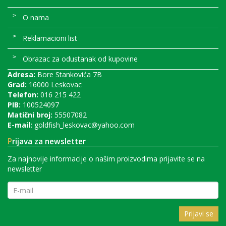
O nama
Reklamacioni list
Obrazac za odustanak od kupovine
Adresa:
Bore Stankovića 7B
Grad:
16000 Leskovac
Telefon:
016 215 422
PIB:
100524097
Matični broj:
55507082
E-mail:
goldfish_leskovac@yahoo.com
P
rijava za newsletter
Za najnovije informacije o našim proizvodima prijavite se na
newsletter
Prijavi se