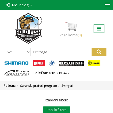
Kategorije
Moj nalog
Početna
Štapovi
Kontakt
Mašinice
O nama
Vaša korpa
(0)
Nacin
Najloni-strune
kupovine i
isporuka
Varalica
Reklamacije
Udice
Vesti
Telefon: 016 215 422
Virble-Kopče-Alkice
Početna
Šaranski prateći program
Svingeri
Sajlice-Predvezi
Izabrani filteri:
Šaranski prateći program
Poništi filtere