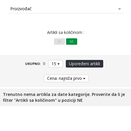
Feeder prateći program
Proizvođač
Stolice
Artikli sa količinom :
Futrole
DA
NE
Meredovi
15
Upoređeni artikli
0
UKUPNO:
Torbe-Ranci-Lodne
Cena: najniža prvo
Odeća-Obuća-Naočare
Trenutno nema artikla za date kategorije. Proverite da li je
Držači štapova
filter "Artikli sa količinom" u poziciji NE
Čuvarke
Plastika razno