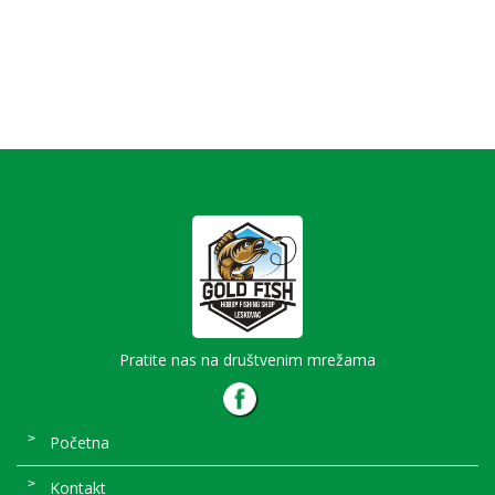
Primame i mamci
Ostali ribolovački pribor
Kamp oprema
Plovci
Akcijska ponuda
Pratite nas na društvenim mrežama
Početna
Kontakt