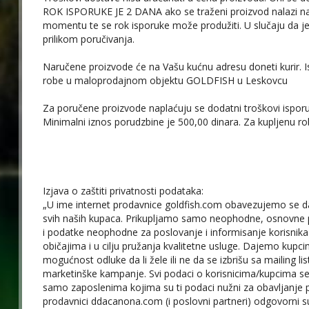
ROK ISPORUKE JE 2 DANA ako se traženi proizvod nalazi na 
momentu te se rok isporuke može produžiti. U slučaju da je
prilikom poručivanja.
Naručene proizvode će na Vašu kućnu adresu doneti kurir. 
robe u maloprodajnom objektu GOLDFISH u Leskovcu
Za poručene proizvode naplaćuju se dodatni troškovi ispo
Minimalni iznos porudzbine je 500,00 dinara. Za kupljenu 
Izjava o zaštiti privatnosti podataka:
„U ime internet prodavnice goldfish.com obavezujemo se d
svih naših kupaca. Prikupljamo samo neophodne, osnovne 
i podatke neophodne za poslovanje i informisanje korisnik
običajima i u cilju pružanja kvalitetne usluge. Dajemo kupc
mogućnost odluke da li žele ili ne da se izbrišu sa mailing li
marketinške kampanje. Svi podaci o korisnicima/kupcima se
samo zaposlenima kojima su ti podaci nužni za obavljanje po
prodavnici ddacanona.com (i poslovni partneri) odgovorni s