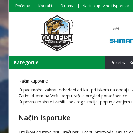
Početna
Kontakt
O nama
Nacin kupovine i isporuka
Kategorije
Početna
K
Način kupovine:
Kupac može izabrati određeni artikal, pritiskom na dodaj u k
Zatim klikom na Vašu korpu, vršite pregled porudžbenice.
Kupovinu možete izvršiti i bez registracije, popunjavanjem t
Način isporuke
Troškovi dostave nisu uračunati u cenu proizvoda. Oni se d