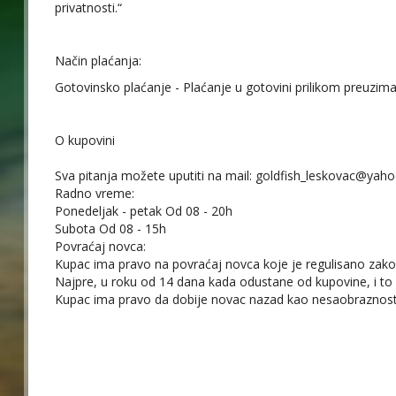
privatnosti.“
Način plaćanja:
Gotovinsko plaćanje - Plaćanje u gotovini prilikom preuzima
O kupovini
Sva pitanja možete uputiti na mail: goldfish_leskovac@yaho
Radno vreme:
Ponedeljak - petak Od 08 - 20h
Subota Od 08 - 15h
Povraćaj novca:
Kupac ima pravo na povraćaj novca koje je regulisano zako
Najpre, u roku od 14 dana kada odustane od kupovine, i to
Kupac ima pravo da dobije novac nazad kao nesaobraznost