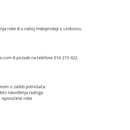
nja robe ili u našoj maloprodaji u Leskovcu.
o.com ili pozvati na telefone 016 215 422.
nom o zaštiti potrošača:
 bez navođenja razloga
 isporučene robe