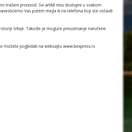
raženi proizvod. Svi artikli nisu dostupni u svakom
estićemo Vas putem mejla ili na telefona koji ste ostavili
rotoriji Srbije. Takođe je moguće preuzimanje naručene
ruke možete pogledati na websajtu www.bexpress.rs