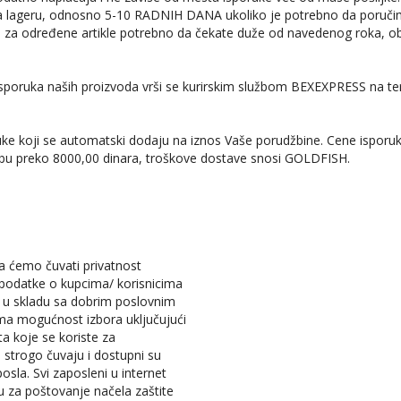
lageru, odnosno 5-10 RADNIH DANA ukoliko je potrebno da poručimo t
 za određene artikle potrebno da čekate duže od navedenog roka, obav
Isporuka naših proizvoda vrši se kurirskim službom BEXEXPRESS na te
ruke koji se automatski dodaju na iznos Vaše porudžbine. Cene ispo
robu preko 8000,00 dinara, troškove dostave snosi GOLDFISH.
a ćemo čuvati privatnost
podatke o kupcima/ korisnicima
a u skladu sa dobrim poslovnim
ima mogućnost izbora uključujući
sta koje se koriste za
 strogo čuvaju i dostupni su
sla. Svi zaposleni u internet
u za poštovanje načela zaštite