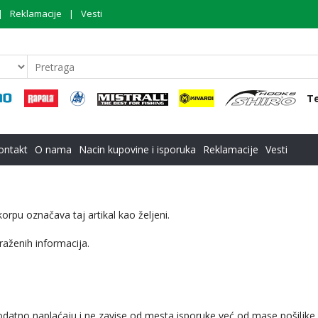
Reklamacije
Vesti
Te
ontakt
O nama
Nacin kupovine i isporuka
Reklamacije
Vesti
orpu označava taj artikal kao željeni.
raženih informacija.
odatno naplaćaju i ne zavise od mesta isporuke već od mase pošiljke.