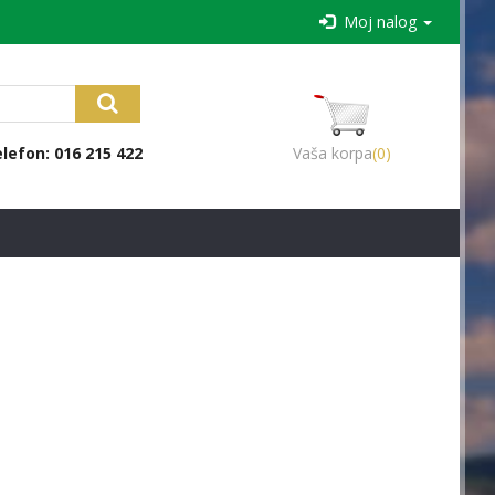
Moj nalog
lefon: 016 215 422
Vaša korpa
(0)