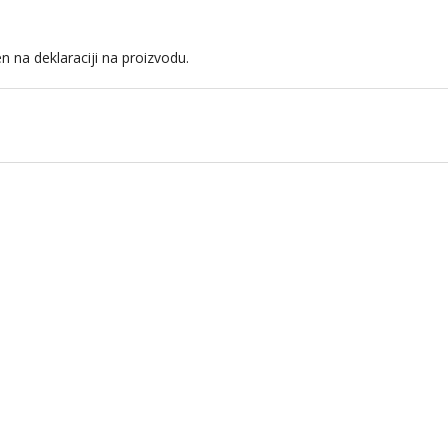
n na deklaraciji na proizvodu.