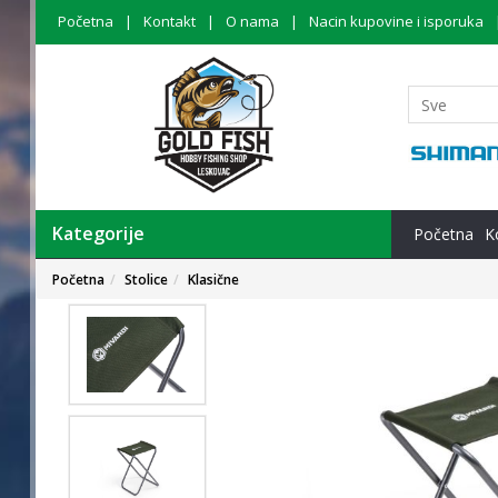
Početna
Kontakt
O nama
Nacin kupovine i isporuka
Kategorije
Početna
K
Početna
Stolice
Klasične