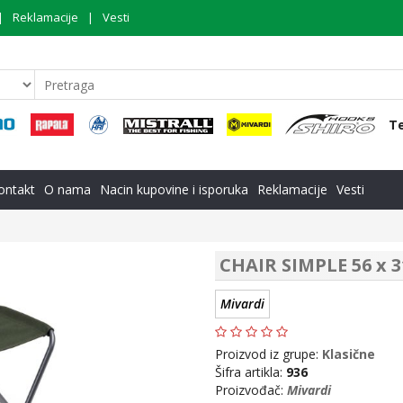
Reklamacije
Vesti
Te
ontakt
O nama
Nacin kupovine i isporuka
Reklamacije
Vesti
CHAIR SIMPLE 56 x 3
Mivardi
Proizvod iz grupe:
Klasične
Šifra artikla:
936
Proizvođač:
Mivardi