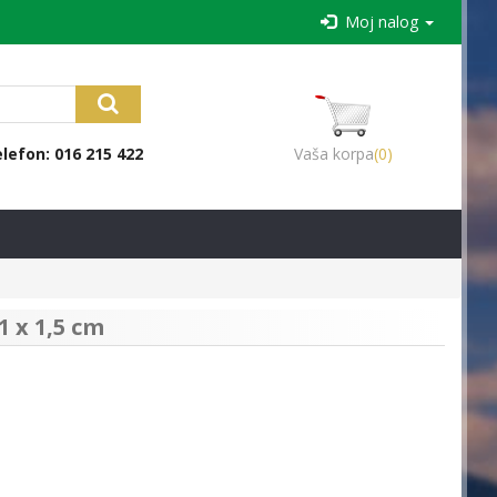
Moj nalog
lefon: 016 215 422
Vaša korpa
(0)
1 x 1,5 cm