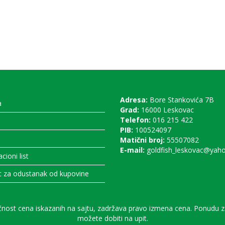
Adresa:
Bore Stankovića 7B
a
Grad:
16000 Leskovac
Telefon:
016 215 422
PIB:
100524097
a
Matični broj:
55507082
E-mail:
goldfish_leskovac@yah
ioni list
 za odustanak od kupovine
ost cena iskazanih na sajtu, zadržava pravo izmena cena. Ponudu za 
možete dobiti na upit.