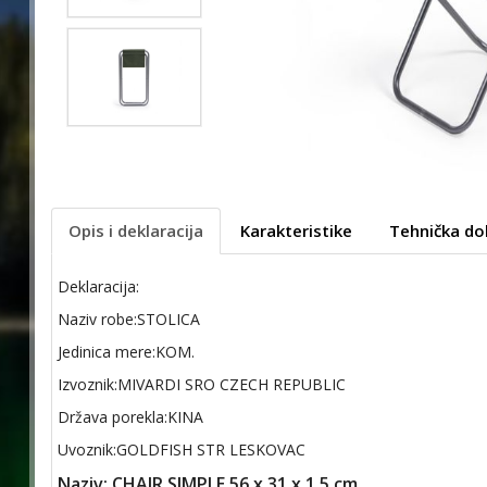
Opis i deklaracija
Karakteristike
Tehnička do
Deklaracija:
Naziv robe:STOLICA
Jedinica mere:KOM.
Izvoznik:MIVARDI SRO CZECH REPUBLIC
Država porekla:KINA
Uvoznik:GOLDFISH STR LESKOVAC
Naziv: CHAIR SIMPLE 56 x 31 x 1,5 cm